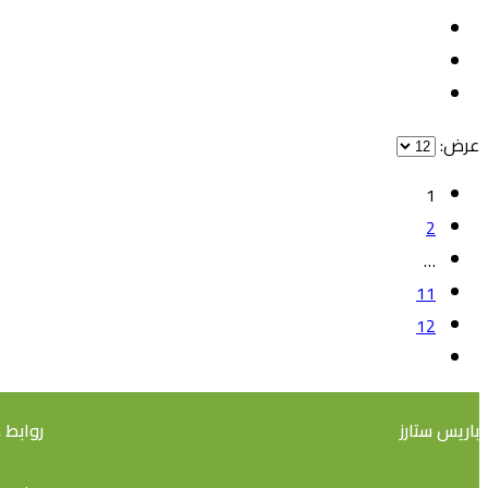
عرض:
1
2
…
11
12
باريس ستارز
روابط