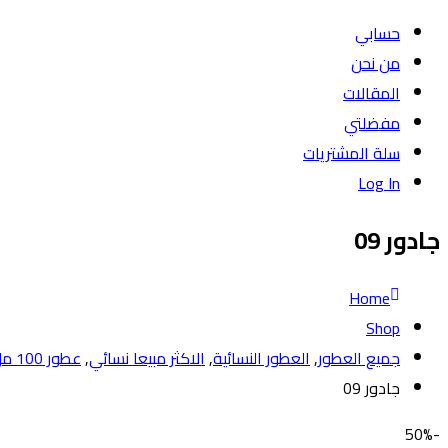
حسابي
من نحن
المقالات
مفضلتي
سلة المشتريات
Log In
جادور 09
Home
Shop
جميع العطور
,
العطور النسائية
,
الاكثر مبيعا نسائي
,
عطور 100 مل
جادور 09
-50%