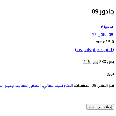
جادور 09
جادور 9
بيور بيزون 11
out of 5
0
( لا توجد مراجعات بعد. )
ر.س
230
ر.س
115
ديور
رمز المنتج:
09
التصنيفات:
الاكثر مبيعا نسائي
,
العطور النسائية
,
جميع الع
إضافة إلى السلة