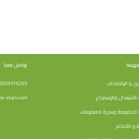
 مهمة
تواصل معنا
ى و اﻹقتراحات
6559316255
الأستبدال والإسترجاع
is-stars.com
الخصوصة وسرية المعلومات
 و الأحكام