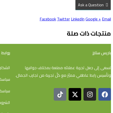
Ask a Question
Facebook
Twitter
LinkedIn
Google +
Email
منتجات ذات صلة
باريس ستارز
روابط
تسعى إلى جعل تجربة عملائه ممتعة بمختلف جوانبها
الشكاو
وتأسيس رابط عاطفي مميّز مع كلّ تجربة من تجارب الجمال.
سياسة 
سياسة 
الشروط