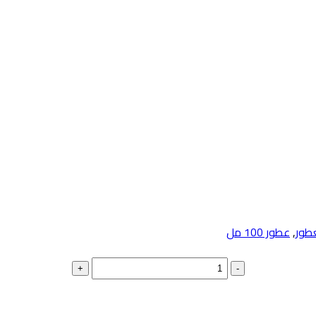
طور
,
عطور 100 مل
+
-