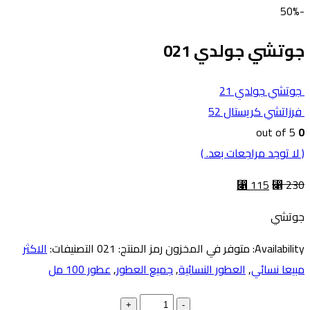
-50%
جوتشي جولدي 021
جوتشي جولدي 21
فرزاتشي كريستال 52
out of 5
0
( لا توجد مراجعات بعد. )
⃁
115
⃁
230
جوتشي
Availability:
متوفر في المخزون
رمز المنتج:
021
التصنيفات:
الاكثر
مبيعا نسائي
,
العطور النسائية
,
جميع العطور
,
عطور 100 مل
+
-