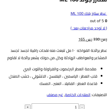
عطر ستارز بلاك 100 ML
out of 5
0
( لا توجد مراجعات بعد. )
ر.س
330
ر.س
165
عطر برائحة الفواكه ١٠٠ مل تنبعث منه نفحات راقية تجسد تجسد
المشاعر والعواطف الهادئة وكل من حولك يشعر برائحة لا تقاوم
مقدمة العطر البرغموت والفراولة والتوت البري
قلب العطر : الياسمين ، البنفسج ، الاتشولي ، خشب الصندل
قاعدة العطر : الفانيلا ، العنبر ، المسك
التصنيفات:
المنتجات الخاصة
,
غير مصنف
+
-