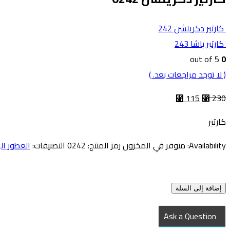
كارتير دكريلشن 242
كارتير باشا 243
out of 5
0
( لا توجد مراجعات بعد. )
⃁
115
⃁
230
كارتير
Availability:
متوفر في المخزون
رمز المنتج:
0242
التصنيفات:
العطور الر
إضافة إلى السلة
Ask a Question