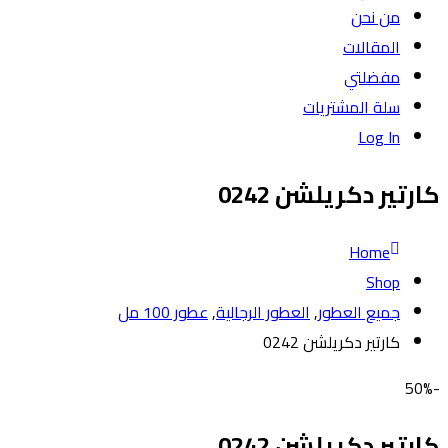
من نحن
المقالات
مفضلتي
سلة المشتريات
Log In
كارتير دكريلشن 0242
Home
Shop
جميع العطور
,
العطور الرجالية
,
عطور 100 مل
كارتير دكريلشن 0242
-50%
كارتير دكريلشن 0242