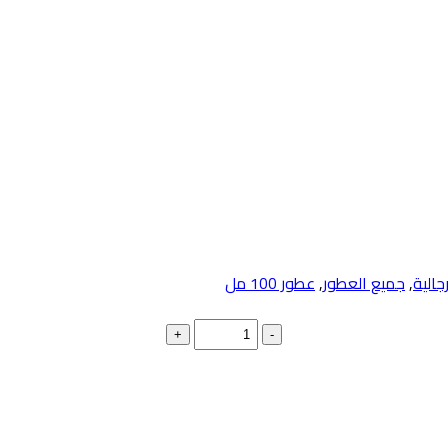
جالية
,
جميع العطور
,
عطور 100 مل
+
-