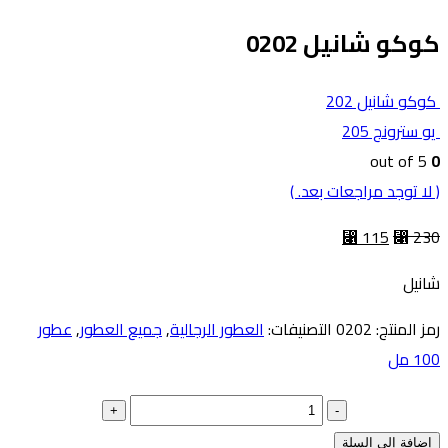
كوكو شانيل 0202
كوكو شانيل 202
يو سترونج 205
out of 5
0
( لا توجد مراجعات بعد. )
⃁
115
⃁
230
شانيل
رمز المنتج:
0202
التصنيفات:
العطور الرجالية
,
جميع العطور
,
عطور
100 مل
+
-
إضافة إلى السلة