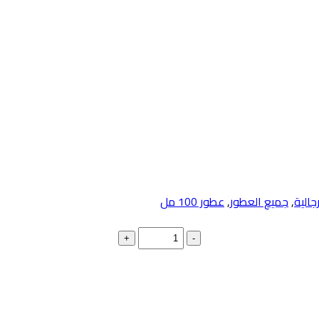
جالية
,
جميع العطور
,
عطور 100 مل
+
-