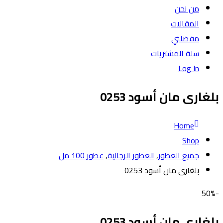
من نحن
المقالات
مفضلتي
سلة المشتريات
Log In
بلغارى مان أسود 0253
Home
Shop
جميع العطور
,
العطور الرجالية
,
عطور 100 مل
بلغارى مان أسود 0253
-50%
بلغارى مان أسود 0253