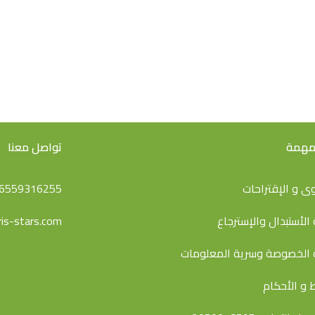
 مهمة
تواصل معنا
ى و اﻹقتراحات
6559316255
الأستبدال والإسترجاع
is-stars.com
الخصوصة وسرية المعلومات
 و الأحكام