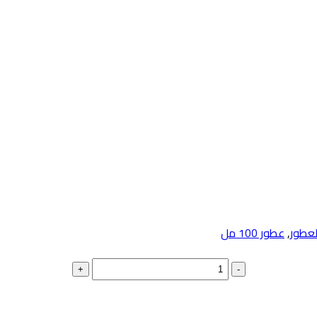
لعطور
,
عطور 100 مل
+
-