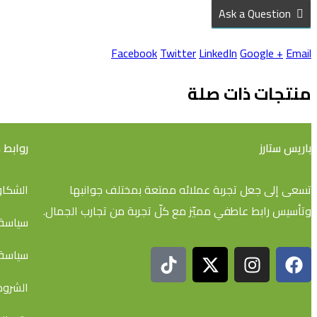
Ask a Question
Facebook
Twitter
LinkedIn
Google +
Email
منتجات ذات صلة
باريس ستارز
روابط
تسعى إلى جعل تجربة عملائه ممتعة بمختلف جوانبها
الشكاو
وتأسيس رابط عاطفي مميّز مع كلّ تجربة من تجارب الجمال.
سياسة 
سياسة 
الشروط