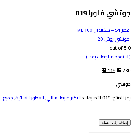
جوتشي فلورا 019
عطر 51 – سكاندال 100 ML
جوتشي روش 20
out of 5
0
( لا توجد مراجعات بعد. )
⃁
115
⃁
230
جوتشي
رمز المنتج:
019
التصنيفات:
الاكثر مبيعا نسائي
,
العطور النسائية
,
جميع ا
إضافة إلى السلة