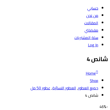
حسابي
من نحن
المقالات
مفضلتي
سلة المشتريات
Log In
شانص 4
Home
Shop
جميع العطور
,
العطور النسائية
,
عطور 50 مل
شانص 4
-46%