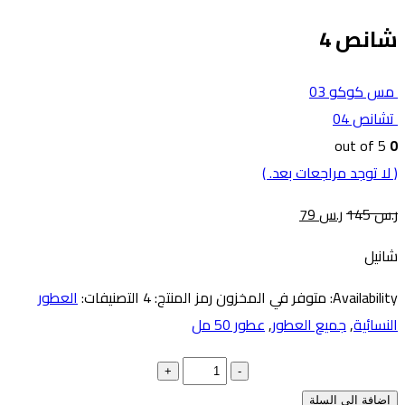
شانص 4
مس كوكو 03
تشانص 04
out of 5
0
( لا توجد مراجعات بعد. )
ر.س
145
ر.س
79
شانيل
Availability:
متوفر في المخزون
رمز المنتج:
4
التصنيفات:
العطور
النسائية
,
جميع العطور
,
عطور 50 مل
+
-
إضافة إلى السلة