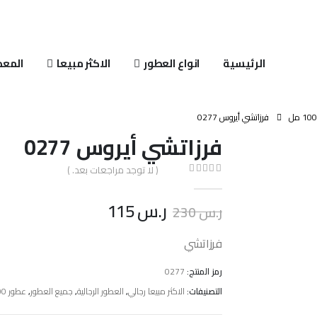
الرئيسية
انواع العطور
الاكثر مبيعا
المعط
فرزاتشي أيروس 0277
فرزاتشي أيروس 0277
( لا توجد مراجعات بعد. )
0
out of 5
ر.س
115
ر.س
230
فرزاتشي
رمز المنتج:
0277
التصنيفات:
الاكثر مبيعا رجالي
,
العطور الرجالية
,
جميع العطور
,
عطور 100 مل