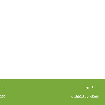
روابط مهمة
تواص
الشكاوى و اﻹقتراحات
6255