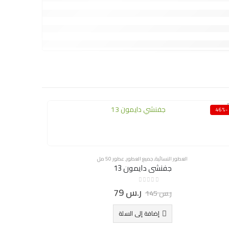
-50%
-46%
العطور النسائية
,
جميع العطور
,
عطور 50 مل
جفنشي دايمون 13
0
ر.س
79
out of 5
ر.س
145
إضافة إلى السلة