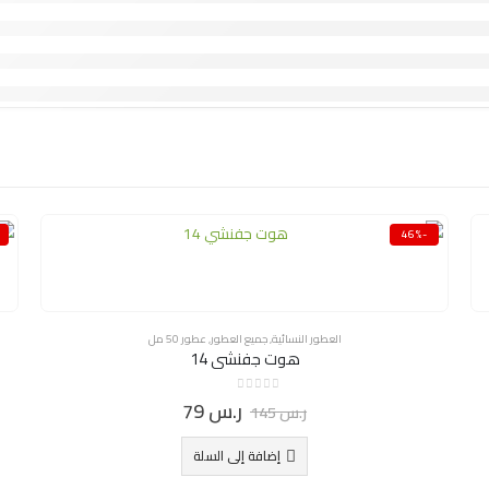
-46%
العطور النسائية
,
جميع العطور
,
عطور 50 مل
هوت جفنشي 14
0
ر.س
79
out of 5
ر.س
145
إضافة إلى السلة