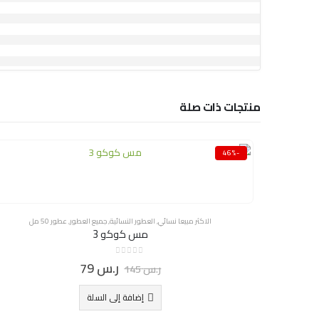
منتجات ذات صلة
-46%
الاكثر مبيعا نسائي
,
العطور النسائية
,
جميع العطور
,
عطور 50 مل
مس كوكو 3
0
ر.س
79
out of 5
ر.س
145
إضافة إلى السلة