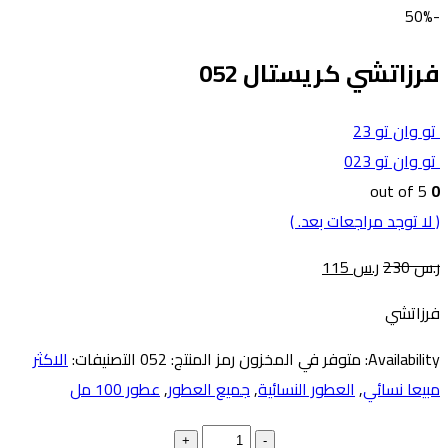
-50%
فرزاتشي كريستال 052
تو وان تو 23
تو وان تو 023
out of 5
0
( لا توجد مراجعات بعد. )
ر.س
230
ر.س
115
فرزاتشي
Availability:
متوفر في المخزون
رمز المنتج:
052
التصنيفات:
الاكثر
مبيعا نسائي
,
العطور النسائية
,
جميع العطور
,
عطور 100 مل
+
-