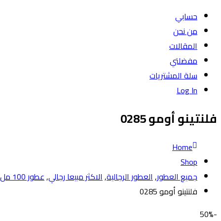
حسابي
من نحن
المقالات
مفضلتي
سلة المشتريات
Log In
فلنتينو أومو 0285
Home
Shop
جميع العطور
,
العطور الرجالية
,
الاكثر مبيعا رجالي
,
عطور 100 مل
فلنتينو أومو 0285
-50%