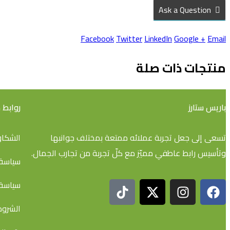
Ask a Question
Facebook
Twitter
LinkedIn
Google +
Email
منتجات ذات صلة
باريس ستارز
روابط
تسعى إلى جعل تجربة عملائه ممتعة بمختلف جوانبها
الشكاو
وتأسيس رابط عاطفي مميّز مع كلّ تجربة من تجارب الجمال.
سياسة 
سياسة 
الشروط