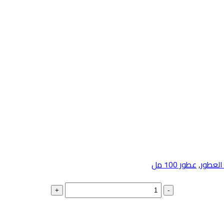
العطور
,
عطور 100 مل
+
-