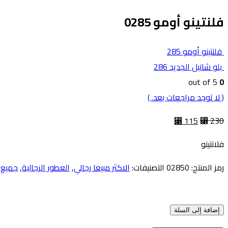
فلنتينو أومو 0285
فلنتينو أومو 285
بلو شانيل الجديد 286
out of 5
0
( لا توجد مراجعات بعد. )
⃁
115
⃁
230
فلانتينو
رمز المنتج:
02850
التصنيفات:
الاكثر مبيعا رجالي
,
العطور الرجالية
,
جميع 
إضافة إلى السلة