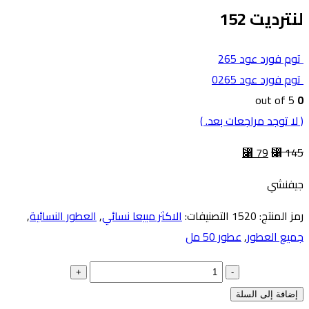
لنترديت 152
توم فورد عود 265
توم فورد عود 0265
out of 5
0
( لا توجد مراجعات بعد. )
⃁
79
⃁
145
جيفنشي
رمز المنتج:
1520
التصنيفات:
الاكثر مبيعا نسائي
,
العطور النسائية
,
جميع العطور
,
عطور 50 مل
+
-
إضافة إلى السلة