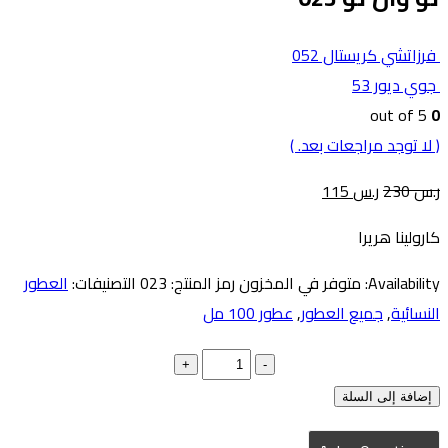
فرزاتشي كريستال 052
جوي ديور 53
out of 5
0
( لا توجد مراجعات بعد. )
ر.س
230
ر.س
115
كارولينا هريرا
Availability:
متوفر في المخزون
رمز المنتج:
023
التصنيفات:
العطور
النسائية
,
جميع العطور
,
عطور 100 مل
+
-
إضافة إلى السلة